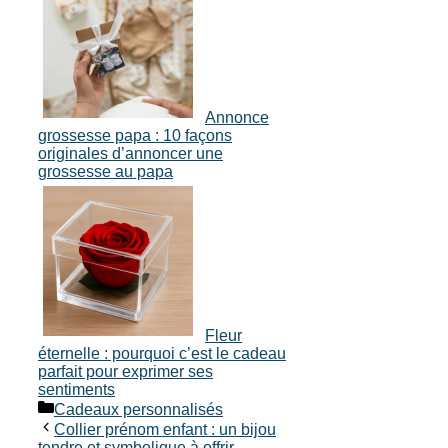
Annonce
grossesse papa : 10 façons
originales d’annoncer une
grossesse au papa
Fleur
éternelle : pourquoi c’est le cadeau
parfait pour exprimer ses
sentiments
Catégories
Cadeaux personnalisés
Collier prénom enfant : un bijou
tendre et symbolique à offrir