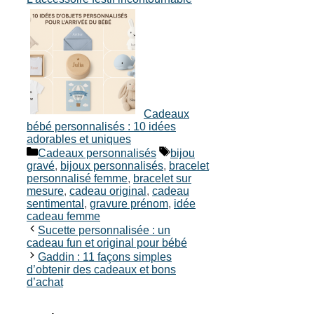
Cadeaux
bébé personnalisés : 10 idées
adorables et uniques
Catégories
Étiquettes
Cadeaux personnalisés
bijou
gravé
,
bijoux personnalisés
,
bracelet
personnalisé femme
,
bracelet sur
mesure
,
cadeau original
,
cadeau
sentimental
,
gravure prénom
,
idée
cadeau femme
Sucette personnalisée : un
cadeau fun et original pour bébé
Gaddin : 11 façons simples
d’obtenir des cadeaux et bons
d’achat