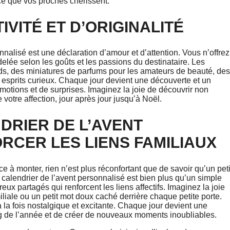
ce que vos proches chérissent.
VITÉ ET D’ORIGINALITÉ
nnalisé est une déclaration d’amour et d’attention. Vous n’offrez
lée selon les goûts et les passions du destinataire. Les
ands, des miniatures de parfums pour les amateurs de beauté, des
esprits curieux. Chaque jour devient une découverte et un
’émotions et de surprises. Imaginez la joie de découvrir non
otre affection, jour après jour jusqu’à Noël.
DRIER DE L’AVENT
RCER LES LIENS FAMILIAUX
 à monter, rien n’est plus réconfortant que de savoir qu’un peti
calendrier de l’avent personnalisé est bien plus qu’un simple
ux partagés qui renforcent les liens affectifs. Imaginez la joie
liale ou un petit mot doux caché derrière chaque petite porte.
 la fois nostalgique et excitante. Chaque jour devient une
g de l’année et de créer de nouveaux moments inoubliables.