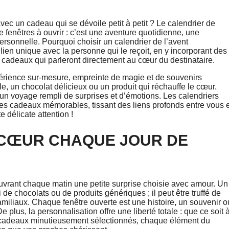
ec un cadeau qui se dévoile petit à petit ? Le calendrier de
 fenêtres à ouvrir : c’est une aventure quotidienne, une
personnelle. Pourquoi choisir un calendrier de l’avent
ien unique avec la personne qui le reçoit, en y incorporant des
 cadeaux qui parleront directement au cœur du destinataire.
expérience sur-mesure, empreinte de magie et de souvenirs
, un chocolat délicieux ou un produit qui réchauffe le cœur.
n un voyage rempli de surprises et d’émotions. Les calendriers
des cadeaux mémorables, tissant des liens profonds entre vous e
 délicate attention !
 CŒUR CHAQUE JOUR DE
uvrant chaque matin une petite surprise choisie avec amour. Un
de chocolats ou de produits génériques ; il peut être truffé de
amiliaux. Chaque fenêtre ouverte est une histoire, un souvenir o
 plus, la personnalisation offre une liberté totale : que ce soit 
 cadeaux minutieusement sélectionnés, chaque élément du