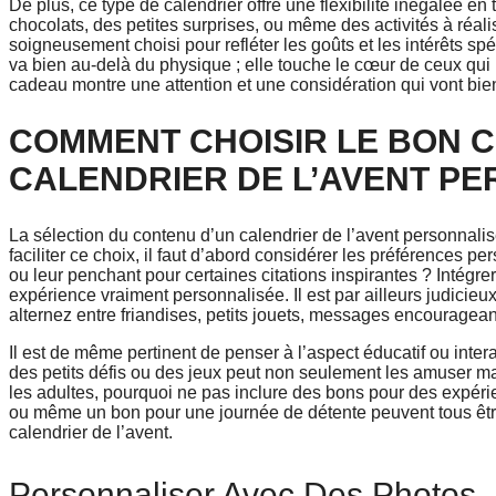
De plus, ce type de calendrier offre une flexibilité inégalée e
chocolats, des petites surprises, ou même des activités à réa
soigneusement choisi pour refléter les goûts et les intérêts s
va bien au-delà du physique ; elle touche le cœur de ceux qui 
cadeau montre une attention et une considération qui vont bi
COMMENT CHOISIR LE BON 
CALENDRIER DE L’AVENT PE
La sélection du contenu d’un calendrier de l’avent personnal
faciliter ce choix, il faut d’abord considérer les préférences 
ou leur penchant pour certaines citations inspirantes ? Intégr
expérience vraiment personnalisée. Il est par ailleurs judicieux 
alternez entre friandises, petits jouets, messages encourage
Il est de même pertinent de penser à l’aspect éducatif ou inter
des petits défis ou des jeux peut non seulement les amuser mai
les adultes, pourquoi ne pas inclure des bons pour des expérie
ou même un bon pour une journée de détente peuvent tous être
calendrier de l’avent.
Personnaliser Avec Des Photos