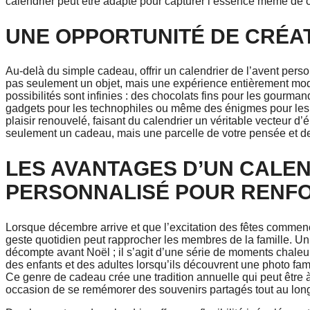
calendrier peut être adapté pour capturer l’essence même de 
UNE OPPORTUNITÉ DE CRÉATI
Au-delà du simple cadeau, offrir un calendrier de l’avent perso
pas seulement un objet, mais une expérience entièrement mode
possibilités sont infinies : des chocolats fins pour les gourm
gadgets pour les technophiles ou même des énigmes pour les 
plaisir renouvelé, faisant du calendrier un véritable vecteur d
seulement un cadeau, mais une parcelle de votre pensée et de v
LES AVANTAGES D’UN CALEN
PERSONNALISÉ POUR RENFO
Lorsque décembre arrive et que l’excitation des fêtes commence
geste quotidien peut rapprocher les membres de la famille. Un 
décompte avant Noël ; il s’agit d’une série de moments chaleure
des enfants et des adultes lorsqu’ils découvrent une photo fami
Ce genre de cadeau crée une tradition annuelle qui peut être à
occasion de se remémorer des souvenirs partagés tout au lon