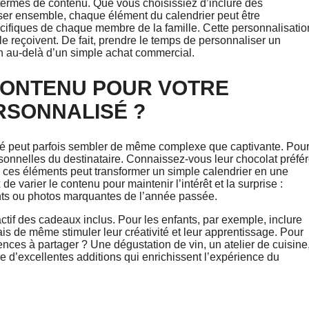
n termes de contenu. Que vous choisissiez d’inclure des
liser ensemble, chaque élément du calendrier peut être
pécifiques de chaque membre de la famille. Cette personnalisatio
le reçoivent. De fait, prendre le temps de personnaliser un
en au-delà d’un simple achat commercial.
CONTENU POUR VOTRE
RSONNALISÉ ?
isé peut parfois sembler de même complexe que captivante. Pou
personnelles du destinataire. Connaissez-vous leur chocolat préfé
er ces éléments peut transformer un simple calendrier en une
de varier le contenu pour maintenir l’intérêt et la surprise :
ants ou photos marquantes de l’année passée.
actif des cadeaux inclus. Pour les enfants, par exemple, inclure
s de même stimuler leur créativité et leur apprentissage. Pour
nces à partager ? Une dégustation de vin, un atelier de cuisine
 d’excellentes additions qui enrichissent l’expérience du