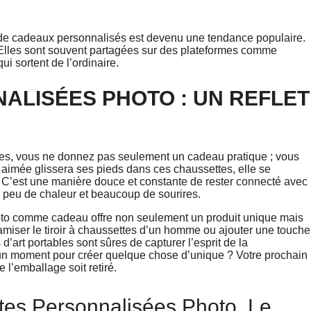
de cadeaux personnalisés est devenu une tendance populaire.
 Elles sont souvent partagées sur des plateformes comme
ui sortent de l’ordinaire.
ALISÉES PHOTO : UN REFLET
ées, vous ne donnez pas seulement un cadeau pratique ; vous
 aimée glissera ses pieds dans ces chaussettes, elle se
on. C’est une manière douce et constante de rester connecté avec
n peu de chaleur et beaucoup de sourires.
oto comme cadeau offre non seulement un produit unique mais
miser le tiroir à chaussettes d’un homme ou ajouter une touche
art portables sont sûres de capturer l’esprit de la
e un moment pour créer quelque chose d’unique ? Votre prochain
 l’emballage soit retiré.
tes Personnalisées Photo, Le