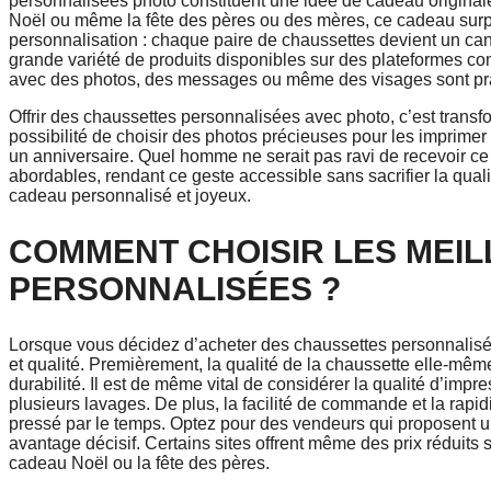
personnalisées photo constituent une idée de cadeau originale q
Noël ou même la fête des pères ou des mères, ce cadeau surp
personnalisation : chaque paire de chaussettes devient un cane
grande variété de produits disponibles sur des plateformes c
avec des photos, des messages ou même des visages sont prat
Offrir des chaussettes personnalisées avec photo, c’est trans
possibilité de choisir des photos précieuses pour les imprimer
un anniversaire. Quel homme ne serait pas ravi de recevoir ce p
abordables, rendant ce geste accessible sans sacrifier la qua
cadeau personnalisé et joyeux.
COMMENT CHOISIR LES MEI
PERSONNALISÉES ?
Lorsque vous décidez d’acheter des chaussettes personnalisées,
et qualité. Premièrement, la qualité de la chaussette elle-même
durabilité. Il est de même vital de considérer la qualité d’imp
plusieurs lavages. De plus, la facilité de commande et la rapidi
pressé par le temps. Optez pour des vendeurs qui proposent une
avantage décisif. Certains sites offrent même des prix réduits
cadeau Noël ou la fête des pères.