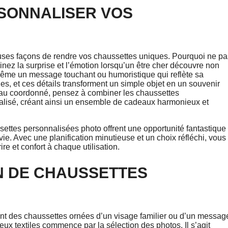
RSONNALISER VOS
euses façons de rendre vos chaussettes uniques. Pourquoi ne pa
inez la surprise et l’émotion lorsqu’un être cher découvre non
ême un message touchant ou humoristique qui reflète sa
es, et ces détails transforment un simple objet en un souvenir
deau coordonné, pensez à combiner les chaussettes
lisé, créant ainsi un ensemble de cadeaux harmonieux et
ettes personnalisées photo offrent une opportunité fantastique
ie. Avec une planification minutieuse et un choix réfléchi, vous
re et confort à chaque utilisation.
N DE CHAUSSETTES
ent des chaussettes ornées d’un visage familier ou d’un messag
yeux textiles commence par la sélection des photos. Il s’agit