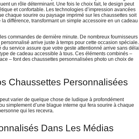
uent un rôle déterminant. Une fois le choix fait, le design peut
sthétique et confortable. Les technologies d’impression avancées
que chaque sourire ou paysage imprimé sur les chaussettes soit
toute la différence, transformant un simple accessoire en un cadeau
me les commandes de dernière minute. De nombreux fournisseurs
 personnalisé arrive juste à temps pour cette occasion spéciale.
té du service assure que votre geste attentionné arrive sans délai
ce type de cadeau accessible à tous. Ces éléments combinés –
icace – font des chaussettes personnalisées photo un choix de
os Chaussettes Personnalisées
peut varier de quelque chose de ludique à profondément
mi ou simplement d’une blague interne qui fera sourire à chaque
ersonne qui les recevra.
onnalisés Dans Les Médias