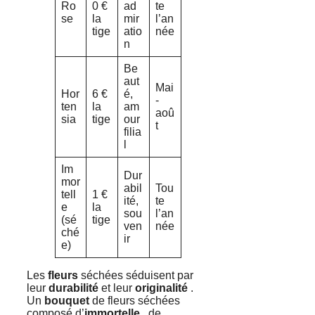
Ro
0 €
ad
te
se
la
mir
l’an
tige
atio
née
n
Be
aut
Mai
Hor
6 €
é,
-
ten
la
am
aoû
sia
tige
our
t
filia
l
Im
Dur
mor
abil
Tou
tell
1 €
ité,
te
e
la
sou
l’an
(sé
tige
ven
née
ché
ir
e)
Les
fleurs
séchées séduisent par
leur
durabilité
et leur
originalité
.
Un
bouquet
de fleurs séchées
composé d’
immortelle
, de