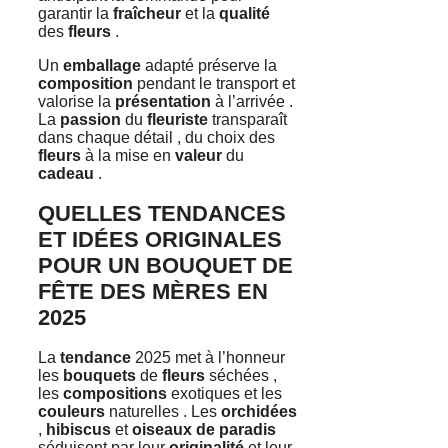
garantir la
fraîcheur
et la
qualité
des
fleurs
.
Un
emballage
adapté préserve la
composition
pendant le transport et
valorise la
présentation
à l’arrivée .
La
passion
du
fleuriste
transparaît
dans chaque détail , du choix des
fleurs
à la mise en
valeur
du
cadeau
.
QUELLES TENDANCES
ET IDÉES ORIGINALES
POUR UN BOUQUET DE
FÊTE DES MÈRES EN
2025
La
tendance
2025 met à l’honneur
les
bouquets
de
fleurs
séchées ,
les
compositions
exotiques et les
couleurs
naturelles . Les
orchidées
,
hibiscus
et
oiseaux de paradis
séduisent par leur
originalité
et leur