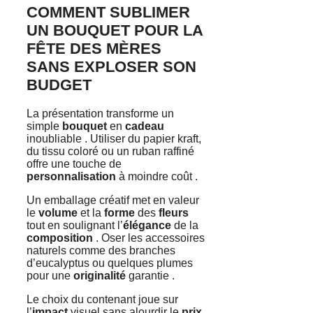
COMMENT SUBLIMER
UN BOUQUET POUR LA
FÊTE DES MÈRES
SANS EXPLOSER SON
BUDGET
La présentation transforme un
simple
bouquet
en
cadeau
inoubliable . Utiliser du papier kraft,
du tissu coloré ou un ruban raffiné
offre une touche de
personnalisation
à moindre coût .
Un emballage créatif met en valeur
le
volume
et la
forme
des
fleurs
tout en soulignant l’
élégance
de la
composition
. Oser les accessoires
naturels comme des branches
d’eucalyptus ou quelques plumes
pour une
originalité
garantie .
Le choix du contenant joue sur
l’
impact
visuel sans alourdir le
prix
.