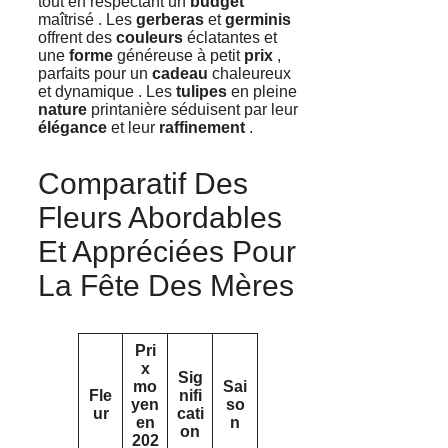
tout en respectant un
budget
maîtrisé . Les
gerberas
et
germinis
offrent des
couleurs
éclatantes et
une
forme
généreuse à petit
prix
,
parfaits pour un
cadeau
chaleureux
et dynamique . Les
tulipes
en pleine
nature
printanière séduisent par leur
élégance
et leur
raffinement
.
Comparatif Des
Fleurs Abordables
Et Appréciées Pour
La Fête Des Mères
Pri
x
Sig
mo
Sai
Fle
nifi
yen
so
ur
cati
en
n
on
202