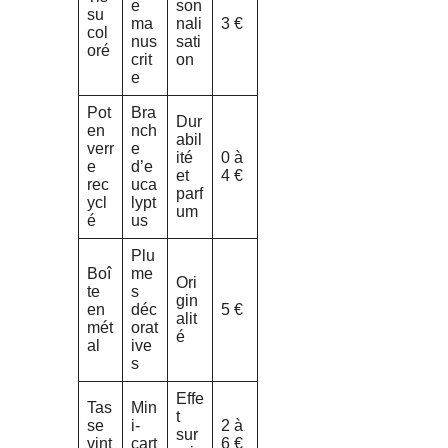
e
son
su
ma
nali
3 €
col
nus
sati
oré
crit
on
e
Pot
Bra
Dur
en
nch
abil
verr
e
ité
0 à
e
d’e
et
4 €
rec
uca
parf
ycl
lypt
um
é
us
Plu
Boî
me
Ori
te
s
gin
en
déc
5 €
alit
mét
orat
é
al
ive
s
Effe
Tas
Min
t
se
i-
2 à
sur
vint
cart
6 €