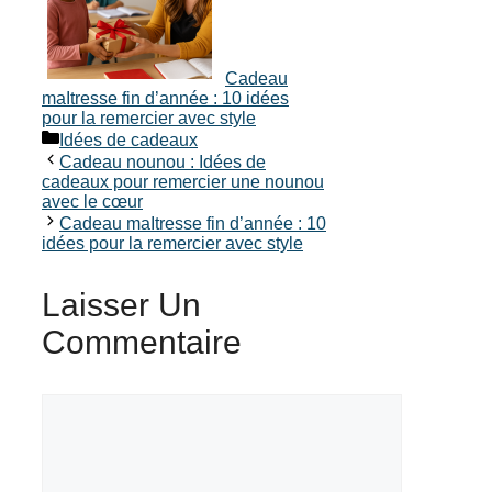
Cadeau
maItresse fin d’année : 10 idées
pour la remercier avec style
Catégories
Idées de cadeaux
Cadeau nounou : Idées de
cadeaux pour remercier une nounou
avec le cœur
Cadeau maItresse fin d’année : 10
idées pour la remercier avec style
Laisser Un
Commentaire
Commentaire