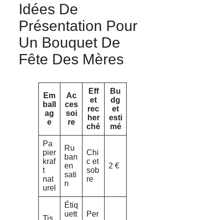
Idées De
Présentation Pour
Un Bouquet De
Fête Des Mères
Eff
Bu
Em
Ac
et
dg
ball
ces
rec
et
ag
soi
her
esti
e
re
ché
mé
Pa
Ru
pier
Chi
ban
kraf
c et
en
2 €
t
sob
sati
nat
re
n
urel
Étiq
uett
Per
Tis