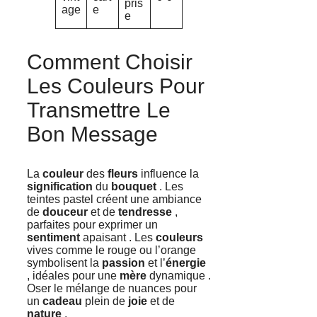
pris
age
e
e
Comment Choisir
Les Couleurs Pour
Transmettre Le
Bon Message
La
couleur
des
fleurs
influence la
signification
du
bouquet
. Les
teintes pastel créent une ambiance
de
douceur
et de
tendresse
,
parfaites pour exprimer un
sentiment
apaisant . Les
couleurs
vives comme le rouge ou l’orange
symbolisent la
passion
et l’
énergie
, idéales pour une
mère
dynamique .
Oser le mélange de nuances pour
un
cadeau
plein de
joie
et de
nature
.