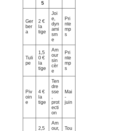
5
Joi
e,
Pri
Ger
2 €
dyn
nte
ber
la
ami
mp
a
tige
sm
s
e
Am
1,5
Pri
our
Tuli
0 €
nte
sin
pe
la
mp
cèr
tige
s
e
Ten
dre
Piv
4 €
sse
Mai
oin
la
,
-
e
tige
prot
juin
ecti
on
Am
2,5
our,
Tou