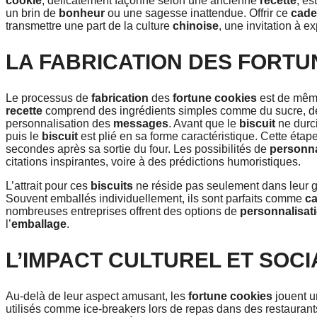
cookie
, délicatement façonné selon une ancienne
recette
, e
un brin de
bonheur
ou une sagesse inattendue. Offrir ce
cad
transmettre une part de la culture
chinoise
, une invitation à 
LA FABRICATION DES FORTU
Le processus de
fabrication
des
fortune cookies
est de même
recette
comprend des ingrédients simples comme du sucre, des 
personnalisation des
messages
. Avant que le
biscuit
ne durci
puis le
biscuit
est plié en sa forme caractéristique. Cette étape
secondes après sa sortie du four. Les possibilités de
personna
citations inspirantes, voire à des prédictions humoristiques.
L’attrait pour ces
biscuits
ne réside pas seulement dans leur g
Souvent emballés individuellement, ils sont parfaits comme
c
nombreuses entreprises offrent des options de
personnalisat
l’
emballage
.
L’IMPACT CULTUREL ET SOC
Au-delà de leur aspect amusant, les
fortune cookies
jouent un
utilisés comme ice-breakers lors de repas dans des restaura