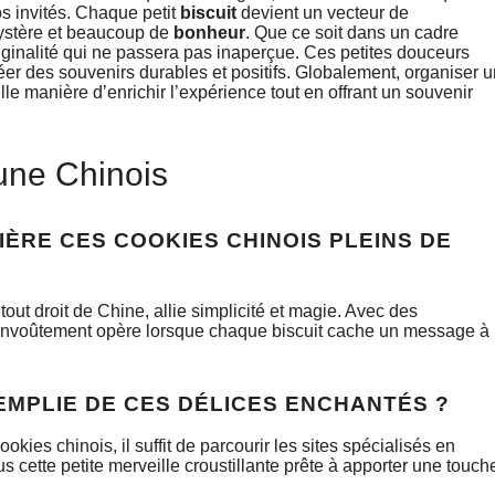
s invités. Chaque petit
biscuit
devient un vecteur de
mystère et beaucoup de
bonheur
. Que ce soit dans un cadre
riginalité qui ne passera pas inaperçue. Ces petites douceurs
éer des souvenirs durables et positifs. Globalement, organiser u
e manière d’enrichir l’expérience tout en offrant un souvenir
une Chinois
ÈRE CES COOKIES CHINOIS PLEINS DE
tout droit de Chine, allie simplicité et magie. Avec des
, l’envoûtement opère lorsque chaque biscuit cache un message à
EMPLIE DE CES DÉLICES ENCHANTÉS ?
kies chinois, il suffit de parcourir les sites spécialisés en
 cette petite merveille croustillante prête à apporter une touch