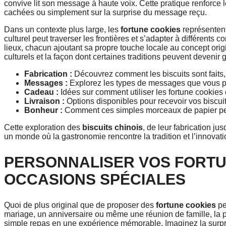
convive lit son message à haute voix. Cette pratique renforce l
cachées ou simplement sur la surprise du message reçu.
Dans un contexte plus large, les
fortune cookies
représenten
culturel peut traverser les frontières et s’adapter à différents
lieux, chacun ajoutant sa propre touche locale au concept or
culturels et la façon dont certaines traditions peuvent devenir 
Fabrication :
Découvrez comment les biscuits sont faits, 
Messages :
Explorez les types de messages que vous po
Cadeau :
Idées sur comment utiliser les fortune cooki
Livraison :
Options disponibles pour recevoir vos biscui
Bonheur :
Comment ces simples morceaux de papier peuv
Cette exploration des
biscuits chinois
, de leur fabrication jus
un monde où la gastronomie rencontre la tradition et l’innovati
PERSONNALISER VOS FORTU
OCCASIONS SPÉCIALES
Quoi de plus original que de proposer des
fortune cookies
pe
mariage, un anniversaire ou même une réunion de famille, la p
simple repas en une expérience mémorable. Imaginez la surpri