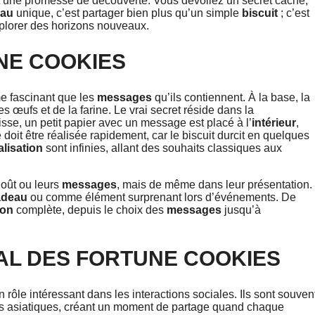
st une promesse de découverte. Vous dévoilez un secret caché,
eau
unique, c’est partager bien plus qu’un simple
biscuit
; c’est
explorer des horizons nouveaux.
NE COOKIES
 fascinant que les
messages
qu’ils contiennent. À la base, la
œufs et de la farine. Le vrai secret réside dans la
sse, un petit papier avec un message est placé à l’
intérieur
,
 doit être réalisée rapidement, car le biscuit durcit en quelques
lisation
sont infinies, allant des souhaits classiques aux
oût ou leurs
messages
, mais de même dans leur présentation.
adeau
ou comme élément surprenant lors d’événements. De
ion
complète, depuis le choix des
messages
jusqu’à
IAL DES FORTUNE COOKIES
 rôle intéressant dans les interactions sociales. Ils sont souven
nts asiatiques, créant un moment de partage quand chaque