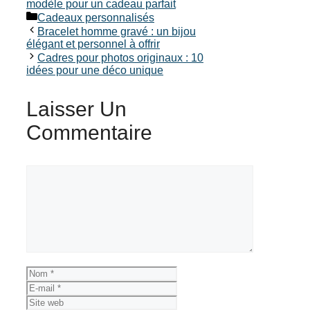
modèle pour un cadeau parfait
Catégories
Cadeaux personnalisés
Bracelet homme gravé : un bijou
élégant et personnel à offrir
Cadres pour photos originaux : 10
idées pour une déco unique
Laisser Un
Commentaire
Commentaire
Nom
E-
mail
Site
web