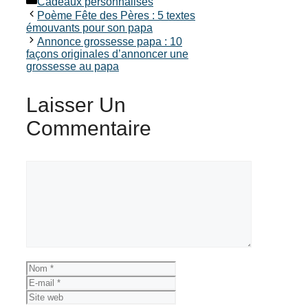
Cadeaux personnalisés
Poème Fête des Pères : 5 textes
émouvants pour son papa
Annonce grossesse papa : 10
façons originales d’annoncer une
grossesse au papa
Laisser Un
Commentaire
Commentaire
Nom
E-
mail
Site
web