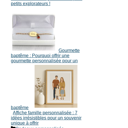
petits explorateurs !
Gourmette
baptême : Pourquoi offrir une
gourmette personnalisée pour un
baptême
Affiche famille personnalisée : 7
idées irrésistibles pour un souvenir
unique à offrir
Catégories