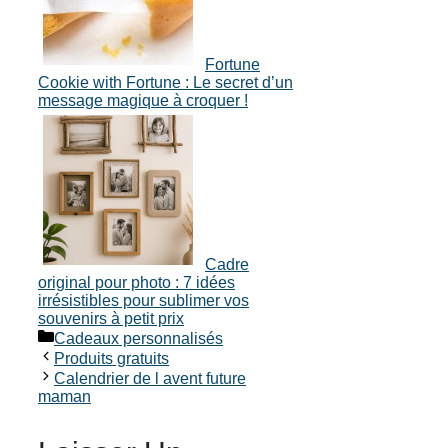
Fortune
Cookie with Fortune : Le secret d’un
message magique à croquer !
Cadre
original pour photo : 7 idées
irrésistibles pour sublimer vos
souvenirs à petit prix
Catégories
Cadeaux personnalisés
Produits gratuits
Calendrier de l avent future
maman